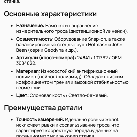
станка.
Основные характеристики
Назначение:
Намотка и направление
измерительного троса (дистанционной линейки).
Совместимость:
Оборудование Snap-on, а также
балансировочные стенды групп Hofmann и John
Bean (серии Geodyna и др.).
Артикулы (кросс-номера):
24841 / 101762 / OEM
3084822.
Материал:
Износостойкий антифрикционный
полимер (нейлон/полиамид). Обладает низким
коэффициентом трения и высокой стабильностью
геометрии.
Цвет:
Слоновая кость / Светло-бежевый.
Преимущества детали
Точность измерений:
Идеально ровный желоб
исключает рывки и соскальзывание троса, что
гарантирует корректную передачу данных на
потенциометр или энкодер станка.