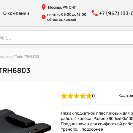
Москва, РФ, СНГ
+7 (967) 133-
О компании
пн-пт: с 09:00 до 18:00
сб-вс: выходной
дкатной Torin TRH6803
 TRH6803
0
Код тов
Лежак подкатной пластиковый для 
работ. 4 колеса. Размер 900х400х100
Предназначен для комфортной рабо
транспо...
подробнее