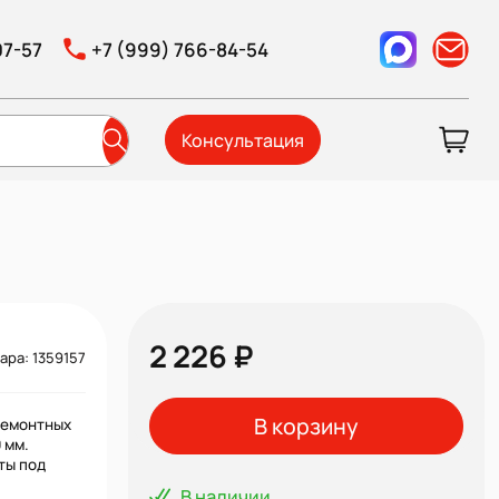
07-57
+7 (999) 766-84-54
Консультация
2 226 ₽
ара: 1359157
В корзину
ремонтных
 мм.
ты под
В наличии