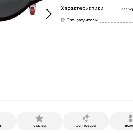
Характеристики
все ха
Производитель:
ры
отзывы
доп.товары
пох