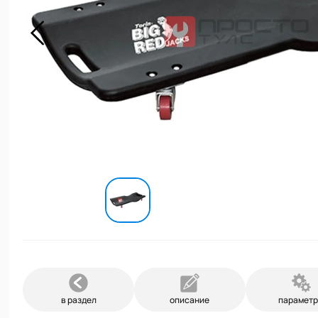
в раздел
описание
парамет