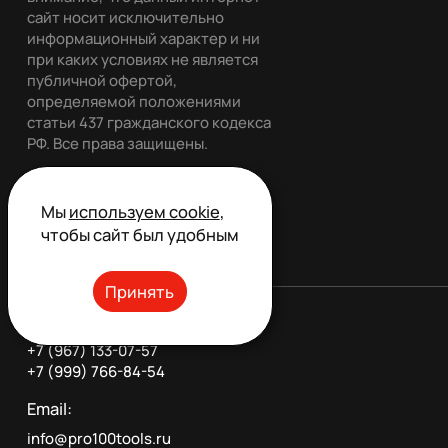
сайт носит исключительно
информационный характер и ни
при каких условиях не является
публичной офертой,
определяемой положениями
статьи 437 гражданского кодекса
РФ. Все права защищены.
Мы
используем cookie
,
Обратный звонок
чтобы сайт был удобным
Принять
Телефон:
+7 (967) 133-07-57
+7 (999) 766-84-54
Email:
info@pro100tools.ru