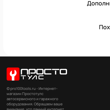
Дополн
Пох
© pro100tools.ru - Интернет-
магазин Простотулс
автосервисного и гаражного
оборудования. Обращаем ваше
внимание, что данный интернет