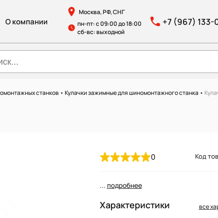
Москва, РФ, СНГ
+7 (967) 133-
О компании
пн-пт: с 09:00 до 18:00
сб-вс: выходной
номонтажных станков
•
Кулачки зажимные для шиномонтажного станка
•
Кула
0
Код тов
...
подробнее
Характеристики
все ха