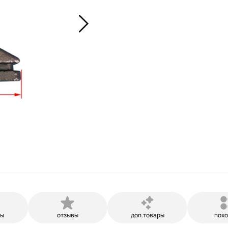
ры
отзывы
доп.товары
пох