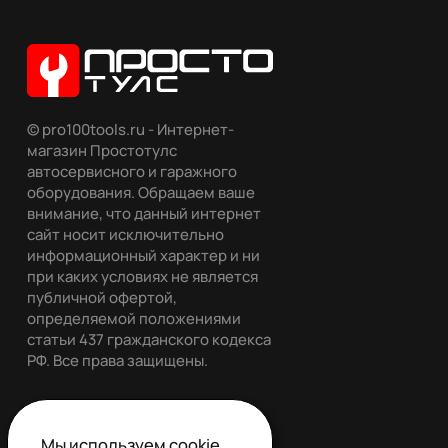
© pro100tools.ru - Интернет-
магазин Простотулс
автосервисного и гаражного
оборудования. Обращаем ваше
внимание, что данный интернет
сайт носит исключительно
информационный характер и ни
при каких условиях не является
публичной офертой,
определяемой положениями
статьи 437 гражданского кодекса
РФ. Все права защищены.
Мы
используем cookie
,