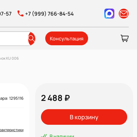
07-57
+7 (999) 766-84-54
Консультация
чок KU 006
2 488 ₽
ара: 1295116
В корзину
рактеристики
В наличии