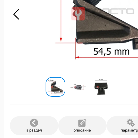
в раздел
описание
парамет