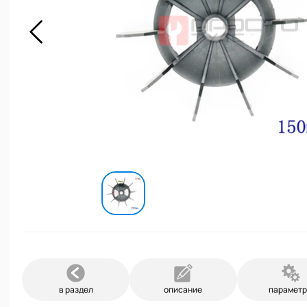
в раздел
описание
парамет