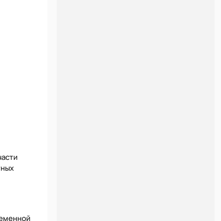
части
тных
ременной