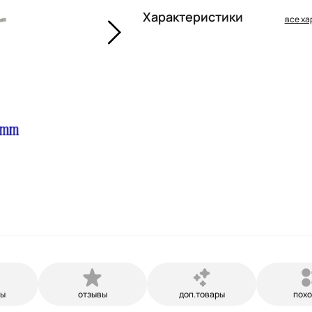
Характеристики
все ха
ры
отзывы
доп.товары
пох