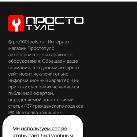
© pro100tools.ru - Интернет-
магазин Простотулс
автосервисного и гаражного
оборудования. Обращаем ваше
внимание, что данный интернет
сайт носит исключительно
информационный характер и ни
при каких условиях не является
публичной офертой,
определяемой положениями
статьи 437 гражданского кодекса
РФ. Все права защищены.
Мы
используем cookie
,
чтобы сайт был удобным