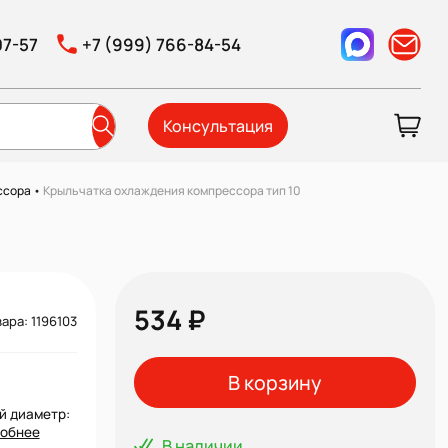
07-57
+7 (999) 766-84-54
Консультация
ссора
•
Крыльчатка охлаждения компрессора тип 10
534 ₽
ара: 1196103
В корзину
й диаметр:
обнее
В наличии