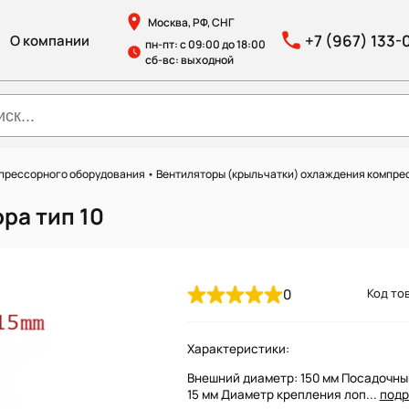
Москва, РФ, СНГ
+7 (967) 133-
О компании
пн-пт: с 09:00 до 18:00
сб-вс: выходной
мпрессорного оборудования
•
Вентиляторы (крыльчатки) охлаждения компре
ра тип 10
0
Код тов
Характеристики:
Внешний диаметр: 150 мм Посадочны
15 мм Диаметр крепления лоп...
подр