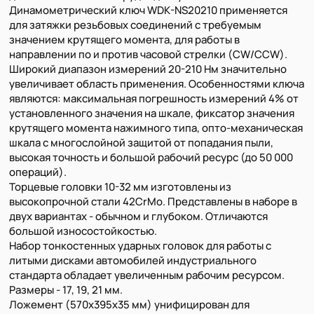
Динамометрический ключ WDK-NS20210 применяется
для затяжки резьбовых соединений с требуемым
значением крутящего момента, для работы в
направлении по и против часовой стрелки (CW/CCW).
Широкий диапазон измерений 20-210 Нм значительно
увеличивает область применения. Особенностями ключа
являются: максимальная погрешность измерений 4% от
установленного значения на шкале, фиксатор значения
крутящего момента нажимного типа, опто-механическая
шкала с многослойной защитой от попадания пыли,
высокая точность и большой рабочий ресурс (до 50 000
операций).
Торцевые головки 10-32 мм изготовлены из
высокопрочной стали 42CrMo. Представлены в наборе в
двух вариантах - обычном и глубоком. Отличаются
большой износостойкостью.
Набор тонкостенных ударных головок для работы с
литыми дисками автомобилей индустриального
стандарта обладает увеличенным рабочим ресурсом.
Размеры - 17, 19, 21 мм.
Ложемент (570х395х35 мм) унифицирован для