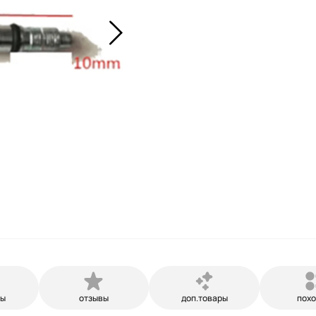
ры
отзывы
доп.товары
пох