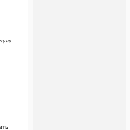
ту на
ать