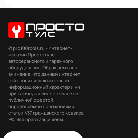
© pro100tools.ru - Интернет-
магазин Простотулс
автосервисного и гаражного
оборудования. Обращаем ваше
внимание, что данный интернет
сайт носит исключительно
информационный характер и ни
при каких условиях не является
публичной офертой,
определяемой положениями
статьи 437 гражданского кодекса
РФ. Все права защищены.