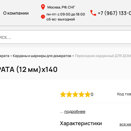
Москва, РФ, СНГ
+7 (967) 133-
О компании
пн-пт: с 09:00 до 18:00
сб-вс: выходной
мкрата
•
Карданы и шарниры для домкратов
•
Переходник карданный ДЛЯ ДОМК
АТА (12 мм)х140
0
Код тов
...
подробнее
Характеристики
все ха