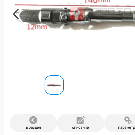
в раздел
описание
парамет