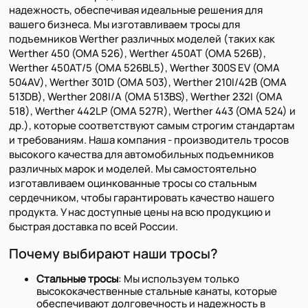
надежность, обеспечивая идеальные решения для
вашего бизнеса. Мы изготавливаем тросы для
подъемников Werther различных моделей (таких как
Werther 450 (OMA 526), Werther 450AT (OMA 526B),
Werther 450AT/5 (OMA 526BL5), Werther 300S EV (OMA
504AV), Werther 301D (OMA 503), Werther 210I/42B (OMA
513DB), Werther 208I/A (OMA 513BS), Werther 232I (OMA
518), Werther 442LP (OMA 527R), Werther 443 (OMA 524) и
др.), которые соответствуют самым строгим стандартам
и требованиям. Наша компания - производитель тросов
высокого качества для автомобильных подъемников
различных марок и моделей. Мы самостоятельно
изготавливаем оцинкованные тросы со стальным
сердечником, чтобы гарантировать качество нашего
продукта. У нас доступные цены на всю продукцию и
быстрая доставка по всей России.
Почему выбирают наши тросы?
Стальные тросы
: Мы используем только
высококачественные стальные канаты, которые
обеспечивают долговечность и надежность в