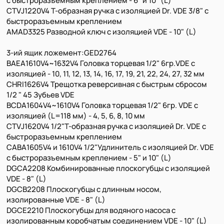
с быстроразъемным креплением - 6" и 10" (L)
CTVJ1220V4 Т-образная ручка с изоляцией Dr. VDE 3/8" с
быстроразъемным креплением
AMAD3325 Разводной ключ с изоляцией VDE - 10" (L)
3-ий ящик ложемент:GED2764
BAEA1610V4~1632V4 Головка торцевая 1/2" 6гр.VDE с
изоляцией - 10, 11, 12, 13, 14, 16, 17, 19, 21, 22, 24, 27, 32 мм
CHRI1626V4 Трещотка реверсивная с быстрым сбросом
1/2 " 45 Зубьев VDE
BCDA1604V4~1610V4 Головка торцевая 1/2" 6гр. VDE с
изоляцией (L=118 мм) - 4, 5, 6, 8, 10 мм
CTVJ1620V4 1/2"Т-образная ручка с изоляцией Dr. VDE с
быстроразъемным креплением
CABA1605V4 и 1610V4 1/2"Удлинитель с изоляцией Dr. VDE
с быстроразъемным креплением - 5" и 10" (L)
DGCA2208 Комбинированные плоскогубцы с изоляцией
VDE - 8" (L)
DGCB2208 Плоскогубцы с длинным носом,
изолированные VDE - 8" (L)
DGCE2210 Плоскогубцы для водяного насоса с
изолированным коробчатым соединением VDE - 10" (L)