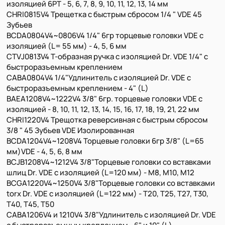
изоляцией 6PT - 5, 6, 7, 8, 9, 10, 11, 12, 13, 14 мм
CHRI0815V4 Трещетка с быстрым сбросом 1/4 " VDE 45
Зубьев
BCDA0804V4~0806V4 1/4" 6гр торцевые головки VDE с
изоляцией (L= 55 мм) - 4, 5, 6 мм
CTVJ0813V4 Т-образная ручка с изоляцией Dr. VDE 1/4" с
быстроразъемным креплением
CABA0804V4 1/4"Удлинитель с изоляцией Dr. VDE с
быстроразъемным креплением - 4" (L)
BAEA1208V4~1222V4 3/8" 6гр. торцевые головки VDE с
изоляцией - 8, 10, 11, 12, 13, 14, 15, 16, 17, 18, 19, 21, 22 мм
CHRI1220V4 Трещотка реверсивная с быстрым сбросом
3/8 " 45 Зубьев VDE Изолированная
BCDA1204V4~1208V4 Торцевые головки 6гр 3/8" (L=65
мм)VDE - 4, 5, 6, 8 мм
BCJB1208V4~1212V4 3/8"Торцевые головки со вставками
шлиц Dr. VDE с изоляцией (L=120 мм) - M8, M10, M12
BCGA1220V4~1250V4 3/8"Торцевые головки со вставками
torx Dr. VDE с изоляцией (L=122 мм) - T20, T25, T27, T30,
T40, T45, T50
CABA1206V4 и 1210V4 3/8"Удлинитель с изоляцией Dr. VDE