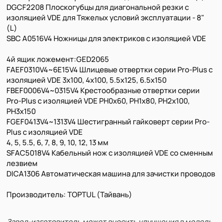
DGCF2208 Плоскогубцы для диагональной резки с
изоляцией VDE для Тяжелых условий эксплуатации - 8"
(L)
SBC A0516V4 Ножницы для электриков с изоляцией VDE
4й ящик ложемент:GED2065
FAEF0310V4~6E15V4 Шлицевые отвертки серии Pro-Plus с
изоляцией VDE 3x100, 4x100, 5.5x125, 6.5x150
FBEF0006V4~0315V4 Крестообразные отвертки серии
Pro-Plus с изоляцией VDE РН0х60, РН1х80, РН2х100,
РН3х150
FGEF0413V4~1313V4 Шестигранный гайковерт серии Pro-
Plus с изоляцией VDE
4, 5, 5.5, 6, 7, 8, 9, 10, 12, 13 мм
SFAC5018V4 Кабельный нож с изоляцией VDE со сменным
лезвием
DICA1306 Автоматическая машина для зачистки проводов
Производитель: TOPTUL (Тайвань)
Завод-изготовитель может вносить улучшения в модель