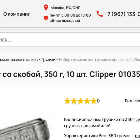
Москва, РФ, СНГ
+7 (967) 133-
О компании
пн-пт: с 09:00 до 18:00
сб-вс: выходной
номонтажных станков
•
Грузики
•
Набор грузиков для грузовых колес со скобой,
о скобой, 350 г, 10 шт. Clipper 0103
0
Код тов
Балансировочные грузики по 350 г д
грузовых автомобилей
Характеристики Вес: 350 грамм ...
по