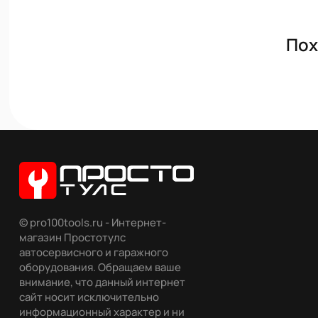
Пох
© pro100tools.ru - Интернет-
магазин Простотулс
автосервисного и гаражного
оборудования. Обращаем ваше
внимание, что данный интернет
сайт носит исключительно
информационный характер и ни