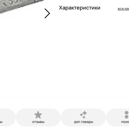
Характеристики
все ха
ры
отзывы
доп.товары
пох