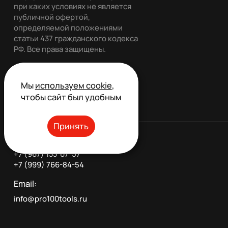
при каких условиях не является
публичной офертой,
определяемой положениями
статьи 437 гражданского кодекса
РФ. Все права защищены.
Мы
используем cookie
,
Обратный звонок
чтобы сайт был удобным
Принять
Телефон:
+7 (967) 133-07-57
+7 (999) 766-84-54
Email:
info@pro100tools.ru