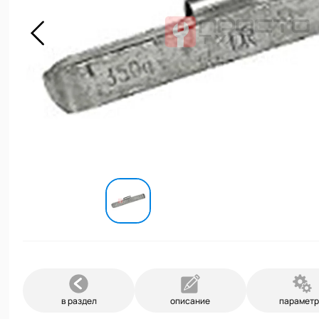
в раздел
описание
парамет