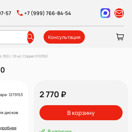
07-57
+7 (999) 766-84-54
Консультация
 350 г, 10 шт. Clipper 010350
50
2 770 ₽
ара: 1279153
В корзину
ля дисков
дробнее
В наличии