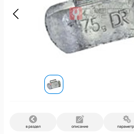
в раздел
описание
парамет