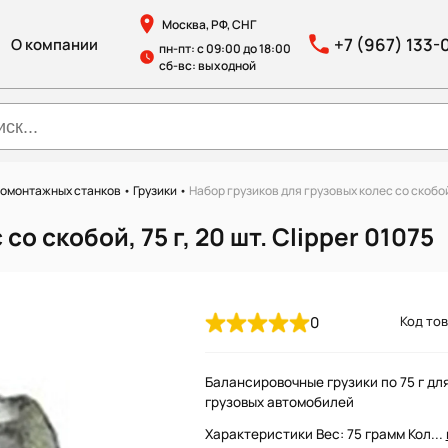
Москва, РФ, СНГ
+7 (967) 133-
О компании
пн-пт: с 09:00 до 18:00
сб-вс: выходной
номонтажных станков
•
Грузики
•
Набор грузиков для грузовых колес со скобой, 
о скобой, 75 г, 20 шт. Clipper 01075
0
Код тов
Балансировочные грузики по 75 г дл
грузовых автомобилей
Характеристики Вес: 75 грамм Кол...