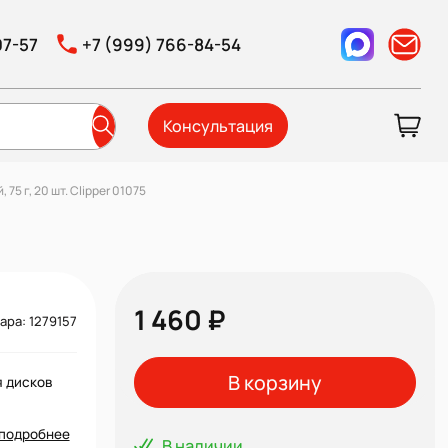
07-57
+7 (999) 766-84-54
Консультация
75 г, 20 шт. Clipper 01075
1 460 ₽
ара: 1279157
В корзину
я дисков
подробнее
В наличии