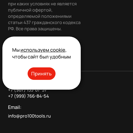
при каких условиях не является
публичной офертой,
определяемой положениями
статьи 437 гражданского кодекса
РФ. Все права защищены.
Мы
используем cookie
,
Обратный звонок
чтобы сайт был удобным
Принять
Телефон:
+7 (967) 133-07-57
+7 (999) 766-84-54
Email:
info@pro100tools.ru