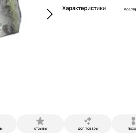
Характеристики
все ха
ры
отзывы
доп.товары
пох