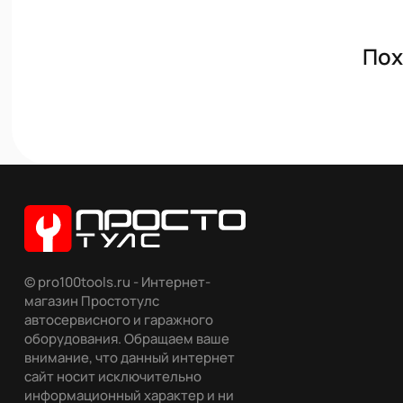
Пох
© pro100tools.ru - Интернет-
магазин Простотулс
автосервисного и гаражного
оборудования. Обращаем ваше
внимание, что данный интернет
сайт носит исключительно
информационный характер и ни