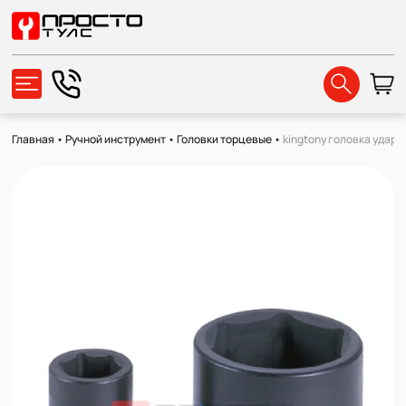
Главная
•
Ручной инструмент
•
Головки торцевые
•
kingtony головка ударн