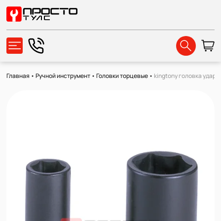
Главная
•
Ручной инструмент
•
Головки торцевые
•
kingtony головка ударн