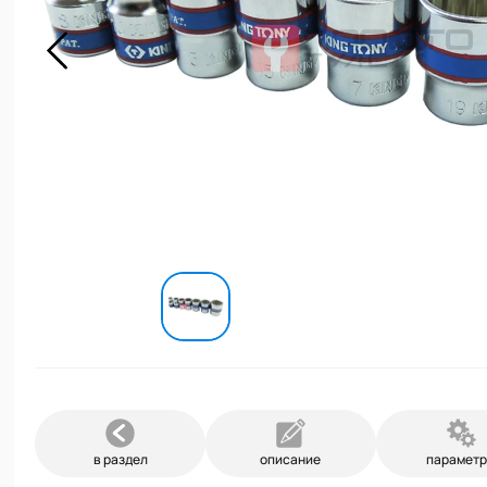
в раздел
описание
парамет