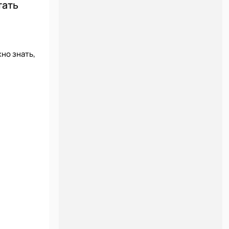
тать
но знать,