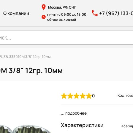
Москва, РФ, СНГ
+7 (967) 133-
О компании
пн-пт: с 09:00 до 18:00
сб-вс: выходной
ЕВ. 333010M 3/8" 12гр. 10мм
 3/8" 12гр. 10мм
0
Код тов
...
подробнее
Характеристики
все ха