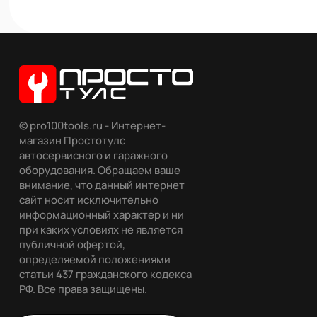
© pro100tools.ru - Интернет-
магазин Простотулс
автосервисного и гаражного
оборудования. Обращаем ваше
внимание, что данный интернет
сайт носит исключительно
информационный характер и ни
при каких условиях не является
публичной офертой,
определяемой положениями
статьи 437 гражданского кодекса
РФ. Все права защищены.