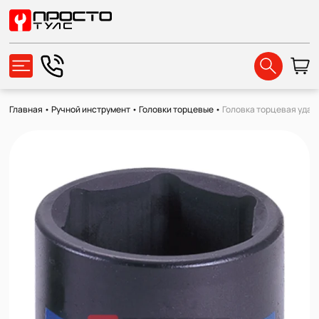
Главная
•
Ручной инструмент
•
Головки торцевые
•
Головка торцевая ударн