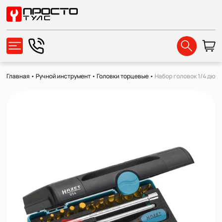
Главная
•
Ручной инструмент
•
Головки торцевые
•
Набор головок 1/4 дюйм