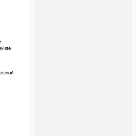
и
лучае
ческой