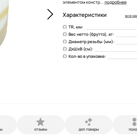
элементом констр...
подробнее
Характеристики
все ха
TR, мм:
Вес нетто (брутто), кг:
Диаметр резьбы (мм):
ДхШхВ (см):
Кол-во в упаковке:
ры
отзывы
доп.товары
пох