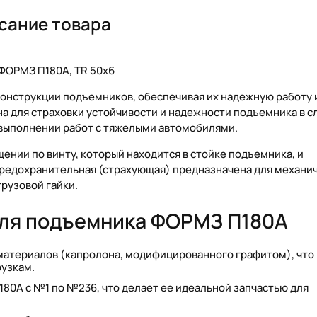
сание товара
 ФОРМЗ П180А, TR 50х6
онструкции подъемников, обеспечивая их надежную работу 
на для страховки устойчивости и надежности подъемника в с
и выполнении работ с тяжелыми автомобилями.
ении по винту, который находится в стойке подъемника, и
предохранительная (страхующая) предназначена для механи
грузовой гайки.
для подъемника ФОРМЗ П180А
материалов (капролона, модифицированного графитом), что
рузкам.
80А с №1 по №236, что делает ее идеальной запчастью для