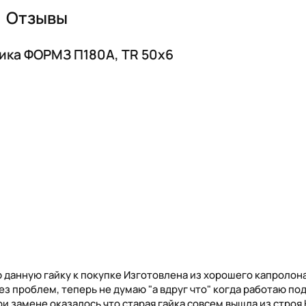
Отзывы
ика ФОРМЗ П180А, TR 50х6
данную гайку к покупке Изготовлена из хорошего капролона
ез проблем, теперь не думаю "а вдруг что" когда работаю по
и замене оказалось что старая гайка совсем вышла из строя