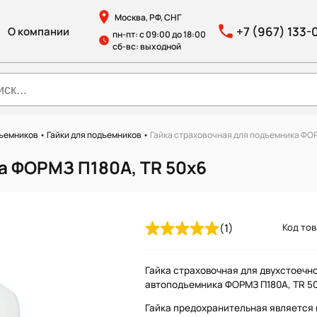
Москва, РФ, СНГ
+7 (967) 133-
О компании
пн-пт: с 09:00 до 18:00
сб-вс: выходной
дъемников
•
Гайки для подъемников
•
Гайка страховочная для подъемника ФОР
а ФОРМЗ П180А, TR 50х6
(1)
Код тов
Гайка страховочная для двухстоечн
автоподъемника ФОРМЗ П180А, TR 5
Гайка предохранительная является