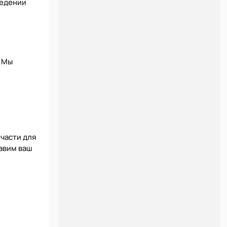
ведении
. Мы
пчасти для
авим ваш