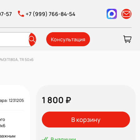
07-57
+7 (999) 766-84-54
Консультация
МЗ П180А, TR 50х6
1 800 ₽
ара: 1231205
В корзину
ого
0х6
 важным
В наличии