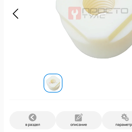
в раздел
описание
парамет