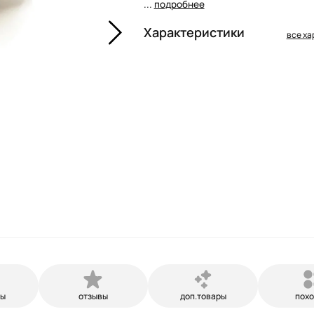
...
подробнее
Характеристики
все ха
ры
отзывы
доп.товары
пох