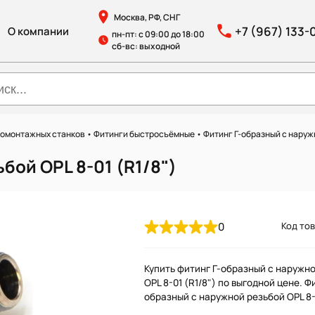
Москва, РФ, СНГ
+7 (967) 133-
О компании
пн-пт: с 09:00 до 18:00
сб-вс: выходной
номонтажных станков
•
Фитинги быстросъёмные
•
Фитинг Г-образный с наруж
бой OPL 8-01 (R1/8")
0
Код тов
Купить фитинг Г-образный с наружн
OPL 8-01 (R1/8") по выгодной цене. Ф
образный с наружной резьбой OPL 8-0