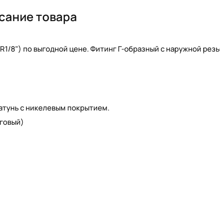
сание товара
R1/8") по выгодной цене. Фитинг Г-образный с наружной резь
латунь с никелевым покрытием.
говый)