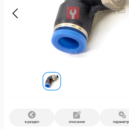
в раздел
описание
парамет