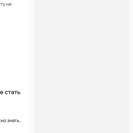
ту на
е стать
но знать,