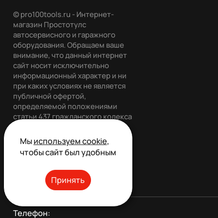
© pro100tools.ru - Интернет-
магазин Простотулс
автосервисного и гаражного
оборудования. Обращаем ваше
внимание, что данный интернет
сайт носит исключительно
информационный характер и ни
при каких условиях не является
публичной офертой,
определяемой положениями
статьи 437 гражданского кодекса
РФ. Все права защищены.
Мы
используем cookie
,
чтобы сайт был удобным
Обратный звонок
Принять
Телефон: