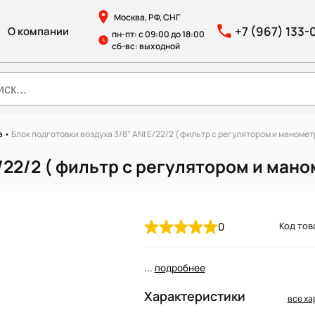
Москва, РФ, СНГ
+7 (967) 133-
О компании
пн-пт: с 09:00 до 18:00
сб-вс: выходной
ха
•
Блок подготовки воздуха 3/8" ANI E/22/2 ( фильтр с регулятором и маноме
E/22/2 ( фильтр с регулятором и ман
0
Код тов
...
подробнее
Характеристики
все ха