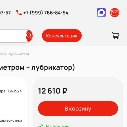
07-57
+7 (999) 766-84-54
Консультация
тром + лубрикатор)
ометром + лубрикатор)
12 610 ₽
ара: 1343524
В корзину
рактеристики
В наличии