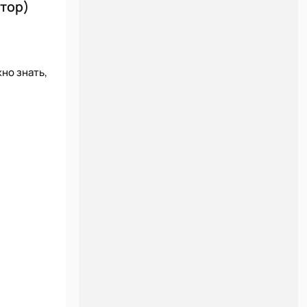
атор)
но знать,