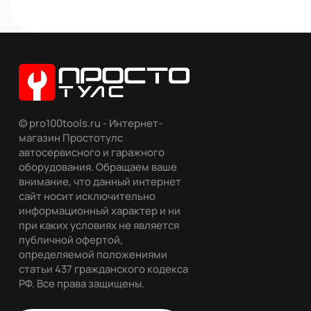
© pro100tools.ru - Интернет-
магазин Простотулс
автосервисного и гаражного
оборудования. Обращаем ваше
внимание, что данный интернет
сайт носит исключительно
информационный характер и ни
при каких условиях не является
публичной офертой,
определяемой положениями
статьи 437 гражданского кодекса
РФ. Все права защищены.