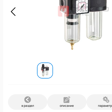
в раздел
описание
парамет