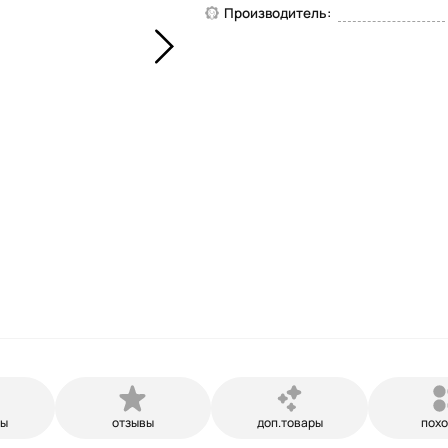
Производитель:
ры
отзывы
доп.товары
пох