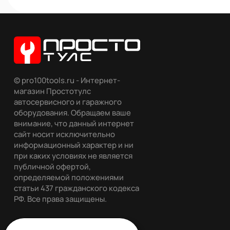
© pro100tools.ru - Интернет-
магазин Простотулс
автосервисного и гаражного
оборудования. Обращаем ваше
внимание, что данный интернет
сайт носит исключительно
информационный характер и ни
при каких условиях не является
публичной офертой,
определяемой положениями
статьи 437 гражданского кодекса
РФ. Все права защищены.