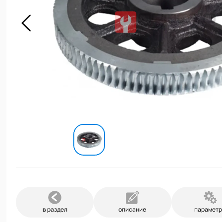
в раздел
описание
парамет