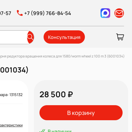
07-57
+7 (999) 766-84-54
Консультация
рня редуктора вращения колеса для 1580/worm wheel z 100 m 3 (6001034)
6001034)
28 500 ₽
ара: 1315132
В корзину
рактеристики
В наличии