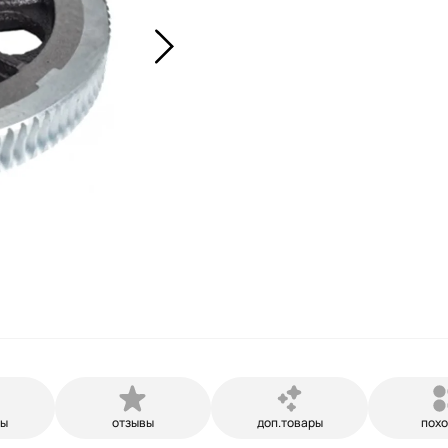
ры
отзывы
доп.товары
пох