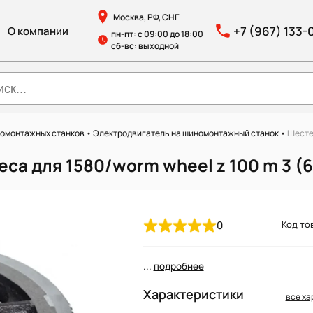
Москва, РФ, СНГ
+7 (967) 133-
О компании
пн-пт: с 09:00 до 18:00
сб-вс: выходной
номонтажных станков
•
Электродвигатель на шиномонтажный станок
•
Шесте
са для 1580/worm wheel z 100 m 3 (
0
Код тов
...
подробнее
Характеристики
все ха