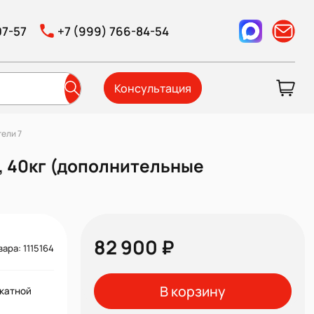
07-57
+7 (999) 766-84-54
Консультация
ели 7
, 40кг (дополнительные
82 900 ₽
вара: 1115164
В корзину
катной