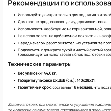
Рекомендации по использов
Используйте домкрат только для поднятия автомо
Домкрат не предназначен для удерживания веса.
Использовать необходимо на горизонтальной, ров
Не использовать на щебеночном покрытии и на асф
Перед началом работ обязательно установите про
Подключать к домкрату сухой и чистый сжатый во
(рекомендуется использовать блок подготовки воз
Технические параметры
Вес упаковки:
44,6 кг
.
Габариты упаковки ДхШхВ (см.):
140х28х31
.
Гарантийный срок:
составляет
6 месяцев
, что под
Завод-изготовитель может вносить улучшения в модель 
технические данные товара, поставляемого в реальност