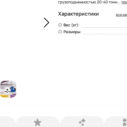
грузоподъемностью 20-40 тонн...
по
Характеристики
все ха
Вес (кг):
Размеры: