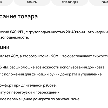
ры
отзывы
доп.товары
пох
сание товара
еский
S40-2EL
, с грузоподъемностью
20-40 тонн
- это надеж
рузоподъемность.
кции
авляет
40 т
, а второго штока -
20 т
. Это обеспечивает гибкост
75 мм
, расширяющие возможности использования домкрата.
 3 положения для фиксации ручки домкрата и управление
омфорт при длительной работе.
иту от перегрузки и повреждений.
кое перемещение домкрата по рабочей зоне.