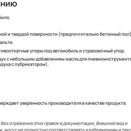
анию
биля.
ной и твердой поверхности (предпочтительно бетонный пол)
альте.
тивооткатные упоры под автомобиль и страховочный упор.
здух с небольшим добавлением масла для пневмоинструмент
духа с лубрикатором).
тверждает уверенность производителя в качестве продукта.
без отражения этих правок в документации. Внешний вид и
и, могут не полностью соответствовать изображениям и текс