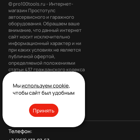
© pro100tools.ru - Интернет-
магазин Простотулс
автосервисного и гаражного
оборудования. Обращаем ваше
внимание, что данный интернет
сайт носит исключительно
информационный характер и ни
при каких условиях не является
публичной офертой,
определяемой положениями
статьи 437 гражданского кодекса
РФ. Все права защищены.
Мы
используем cookie
,
чтобы сайт был удобным
Обратный звонок
Принять
Телефон: