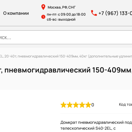
Москва, РФ, СНГ
+7 (967) 133-
О компании
пн-пт: с 09:00 до 18:00
сб-вс: выходной
L, 20-40т, пневмогидравлический 150-409мм, 40кг (дополнительные удлинит
т, пневмогидравлический 150-409мм
0
Код то
Домкрат пневмогидравлический под
телескопический S40-2EL, с