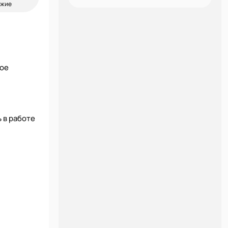
ожие
ное
ь в работе