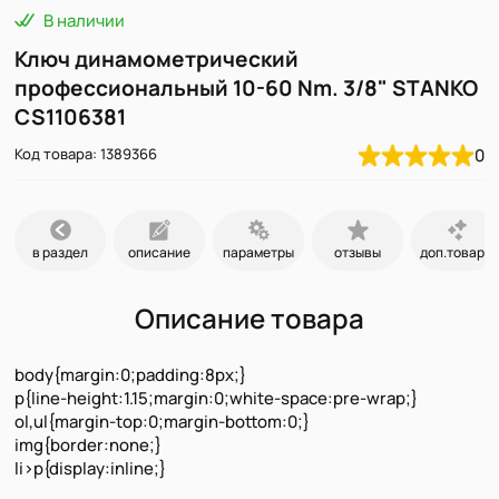
В наличии
Ключ динамометрический
профессиональный 10-60 Nm. 3/8" STANKO
CS1106381
Код товара: 1389366
0
в раздел
описание
параметры
отзывы
доп.товары
Описание товара
body{margin:0;padding:8px;}
p{line-height:1.15;margin:0;white-space:pre-wrap;}
ol,ul{margin-top:0;margin-bottom:0;}
img{border:none;}
li>p{display:inline;}