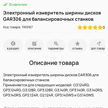
В наличии
Электронный измеритель ширины дисков
GAR306 для балансировочных станков
Код товара: 1169167
0
в раздел
описание
параметры
отзывы
доп.товары
Описание товара
Электронный измеритель ширины дисков GAR306 для
балансировочных станков
Применяется для следующих моделей: G3.124RD,
GP3.124RD, G3.128R, GP3.128R, G3.140R, GP3.140R, G3.140RS,
GP3.140RS, GP2.124R, G2.124R, GP3.140WS и G3.140WS.