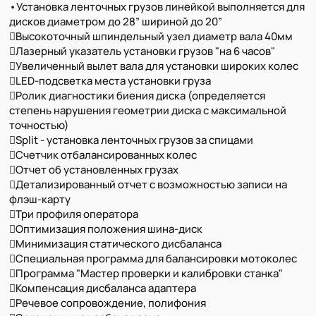
•Установка ленточных грузов линейкой выполняется для
дисков диаметром до 28” шириной до 20”
Высокоточный шпиндельный узел диаметр вала 40мм
Лазерный указатель установки грузов "на 6 часов"
Увеличенный вылет вала для установки широких колес
LED-подсветка места установки груза
Ролик диагностики биения диска (определяется
степень нарушения геометрии диска с максимальной
точностью)
Split - установка ленточных грузов за спицами
Счетчик отбалансированных колес
Отчет об установленных грузах
Детализированный отчет с возможностью записи на
флэш-карту
Три профиля оператора
Оптимизация положения шина-диск
Минимизация статического дисбаланса
Специальная программа для балансировки мотоколес
Программа "Мастер проверки и калибровки станка"
Компенсация дисбаланса адаптера
Речевое сопровождение, полифония