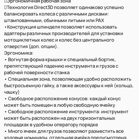
Эргономичная рабочая зона
Технология Direct3D позволяет одинаково успешно
балансировать колеса с различными дисками:
штампованными, обычными литыми или PAX
•Конструкция шпинделя позволяет использовать
адаптеры различных производителей для установки
мотоциклетных колес и колес без центрального
отверстия (доп. опции).
Эргономика:
• Вогнутая форма крышки и специальный бортик,
препятствующий падению инструмента и грузов с
рабочей поверхности станка
• Специальная зона, позволяющая удобно расположить
быстросъемную гайку, а также аксессуары к ней (кольцо,
чашку)
• Свободное расположение конусов: каждый конус
может быть помещен в любую свободную ячейку
• Свободное расположение инструмента: инструмент
может быть расположен на двух горизонтальных
площадках в удобном оператору порядке
• Много ячеек для грузов позволяют разместить все
ходовые номиналы, отдельная ячейка предусмотрена