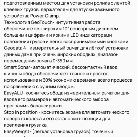
подготовленным местом для установки ролика с лентой
клеевых грузов, держателем для втулки зажимного
устройства Power Clamp.
Технология GeoTouch- интуитивная работа
обеспечивается широким 10” сенсорным дисплеем,
большими цифрами и яркими LED индикаторами
положения грузов и легко воспринимаемыми кнопками.
Geodata 4 - измерительный рычаг для лёгкой установки
данных даже при очень широких ободьях, диапазон
перемещения рычага 0-350 мм.
Smart Sonar- автоматический, бесконтактный ввод
ширины обода обеспечивает точное и простое
использование и 30% экономию времени всего процесса
по сравнению с ручным вводом.
EasyALU- коснитесь обода измерительным рычагом для
ввода его размеров и автоматического выбора
программы балансировки.
Stop in position - коснитесь экрана для автоматического
поворота колеса и его остановки в позиции для
крепления грузика.
EasyWeight- (лёгкая установка грузов) точечный