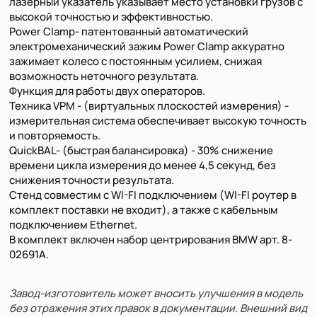
лазерный указатель указывает место установки грузов с
высокой точностью и эффективностью.
Power Clamp- патентованный автоматический
электромеханический зажим Power Clamp аккуратно
зажимает колесо с постоянным усилием, снижая
возможность неточного результата.
Функция для работы двух операторов.
Техника VPM - (виртуальных плоскостей измерения) -
измерительная система обеспечивает высокую точность
и повторяемость.
QuickBAL- (быстрая балансировка) - 30% снижение
времени цикла измерения до менее 4,5 секунд, без
снижения точности результата.
Стенд совместим с WI-FI подключением (WI-FI роутер в
комплект поставки не входит), а также с кабельным
подключением Ethernet.
В комплект включен набор центрирования BMW арт. 8-
02691A.
Завод-изготовитель может вносить улучшения в модель
без отражения этих правок в документации. Внешний вид