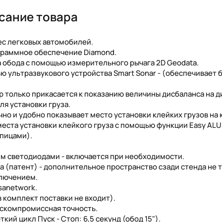
сание товара
ес легковых автомобилей.
ограммное обеспечение Diamond.
а обода с помощью измерительного рычага 2D Geodata.
 ультразвукового устройства Smart Sonar - (обеспечивает 
ор только прикасается к показанию величины дисбаланса на д
я установки груза.
чно и удобно показывает место установки клейких грузов на 
ста установки клейкого груза с помощью функции Easy ALU
спицами).
ким светодиодами - включается при необходимости.
 (патент) - дополнительное пространство сзади стенда не 
ключением.
sanetwork.
в комплект поставки не входит).
ескомпромиссная точность.
ий цикл Пуск - Стоп: 6,5 секунд (обод 15").