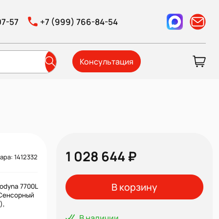
07-57
+7 (999) 766-84-54
Консультация
1 028 644 ₽
ара: 1412332
В корзину
odyna 7700L
 Сенсорный
),
В наличии