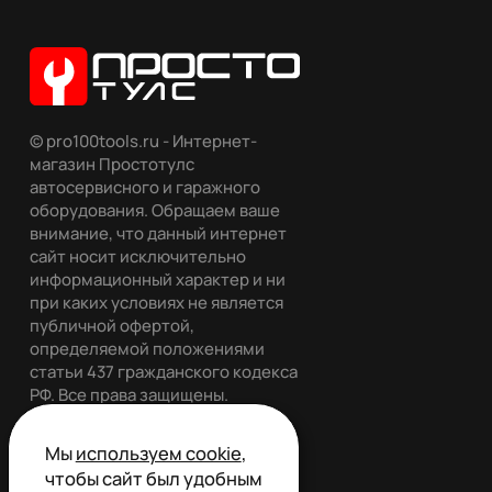
© pro100tools.ru - Интернет-
магазин Простотулс
автосервисного и гаражного
оборудования. Обращаем ваше
внимание, что данный интернет
сайт носит исключительно
информационный характер и ни
при каких условиях не является
публичной офертой,
определяемой положениями
статьи 437 гражданского кодекса
РФ. Все права защищены.
Мы
используем cookie
,
чтобы сайт был удобным
Обратный звонок