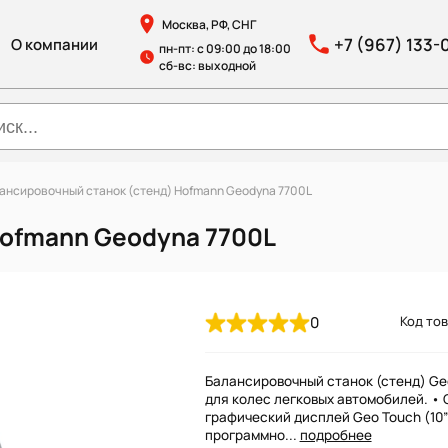
Москва, РФ, СНГ
+7 (967) 133-
О компании
пн-пт: с 09:00 до 18:00
сб-вс: выходной
ансировочный станок (стенд) Hofmann Geodyna 7700L
Hofmann Geodyna 7700L
0
Код тов
Балансировочный станок (стенд) Ge
для колес легковых автомобилей. •
графический дисплей Geo Touch (10”
программно...
подробнее