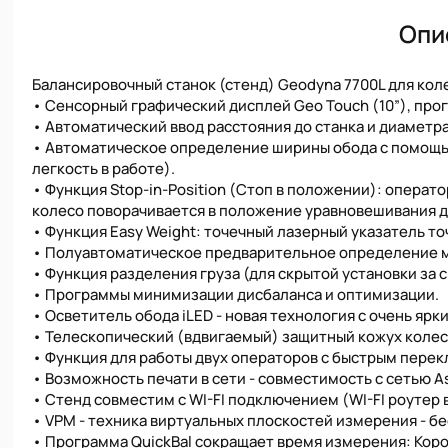
Опи
Балансировочный станок (стенд) Geodyna 7700L для кол
• Сенсорный графический дисплей Geo Touch (10”), пр
• Автоматический ввод расстояния до станка и диаметр
• Автоматическое определение ширины обода с помощью
легкость в работе).
• Функция Stop-in-Position (Стоп в положении): операт
колесо поворачивается в положение уравновешивания дл
• Функция Easy Weight: точечный лазерный указатель то
• Полуавтоматическое предварительное определение ме
• Функция разделения груза (для скрытой установки за 
• Программы минимизации дисбаланса и оптимизации.
• Осветитель обода iLED - новая технология с очень яр
• Телескопический (вдвигаемый) защитный кожух колеса
• Функция для работы двух операторов с быстрым пере
• Возможность печати в сети - совместимость с сетью A
• Стенд совместим с WI-FI подключением (WI-FI роутер 
• VPM - техника виртуальных плоскостей измерения - б
• Программа QuickBal сокращает время измерения: Коротк