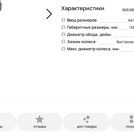
Характеристики
все ха
Ввод размеров:
Ав
Габаритные размеры, мм:
13
Диаметр обода, дюйм:
Зажим колеса:
Быстроза
Макс.диаметр колеса, мм:
ры
отзывы
доп.товары
пох