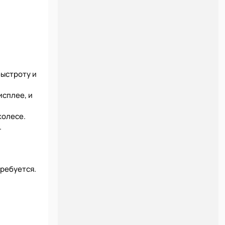
быстроту и
исплее, и
колесе.
.
требуется.