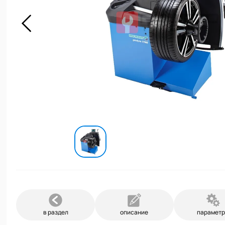
в раздел
описание
парамет