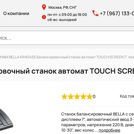
Москва, РФ, СНГ
+7 (967) 133-
О компании
пн-пт: с 09:00 до 18:00
сб-вс: выходной
ftWell BELLA KRW245E Балансировочный станок автомат TOUCH SCREEN 7", ла
овочный станок автомат TOUCH SCRE
0
Код тов
Станок балансировочный BELLA с с
дисплеем 7", автоматический ввод 3-
параметров, напряжение 220 В, диа
10-30", вес колес...
подробнее