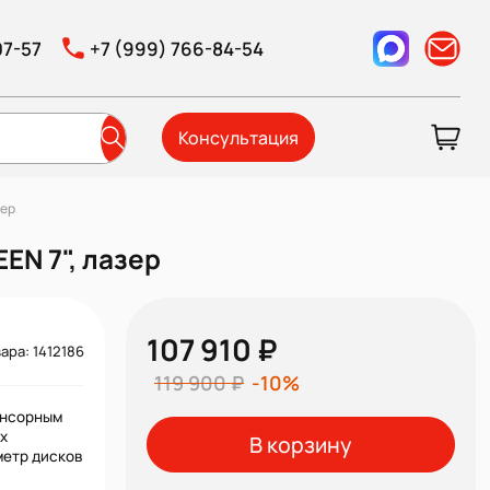
07-57
+7 (999) 766-84-54
Консультация
зер
EN 7", лазер
107 910 ₽
ара: 1412186
119 900 ₽
-10%
енсорным
х
В корзину
метр дисков