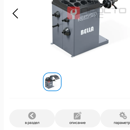
в раздел
описание
парамет