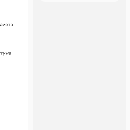
иаметр
ту на