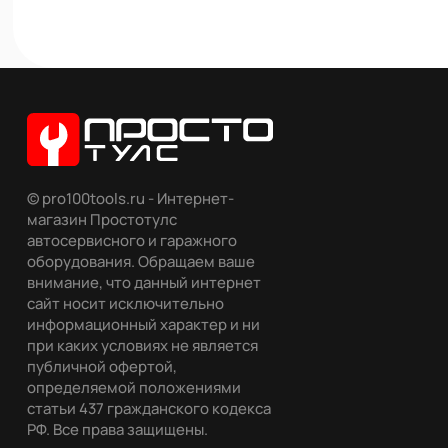
© pro100tools.ru - Интернет-
магазин Простотулс
автосервисного и гаражного
оборудования. Обращаем ваше
внимание, что данный интернет
сайт носит исключительно
информационный характер и ни
при каких условиях не является
публичной офертой,
определяемой положениями
статьи 437 гражданского кодекса
РФ. Все права защищены.