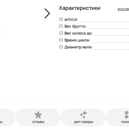
Характеристики
все ха
articul:
Вес брутто:
Вес колеса до:
Время цикла:
Диаметр вала:
ры
отзывы
доп.товары
пох