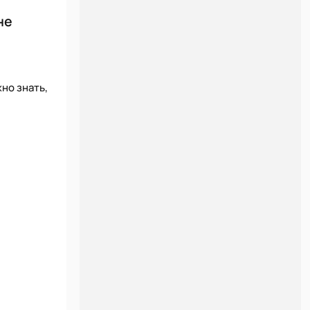
не
но знать,