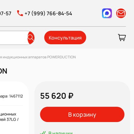
07-57
+7 (999) 766-84-54
Консультация
для индукционных аппаратов POWERDUCTION
ON
55 620 ₽
ара: 1467112
В корзину
кционных
ей 37LG /
В наличии