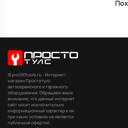
Пох
© pro100tools.ru - Интернет-
магазин Простотулс
автосервисного и гаражного
оборудования. Обращаем ваше
внимание, что данный интернет
сайт носит исключительно
информационный характер и ни
при каких условиях не является
публичной офертой,