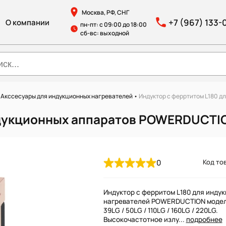
Москва, РФ, СНГ
+7 (967) 133-
О компании
пн-пт: с 09:00 до 18:00
сб-вс: выходной
•
Акссесуары для индукционных нагревателей
•
Индуктор с ферртитом L180 
ндукционных аппаратов POWERDUCTI
0
Код тов
Индуктор с ферритом L180 для инду
нагревателей POWERDUCTION модел
39LG / 50LG / 110LG / 160LG / 220LG.
Высокочастотное излу...
подробнее