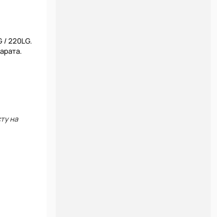
 / 220LG.
арата.
ту на