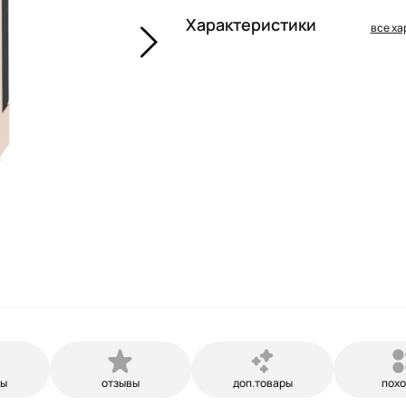
Характеристики
все ха
ры
отзывы
доп.товары
пох