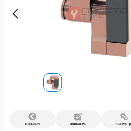
в раздел
описание
парамет