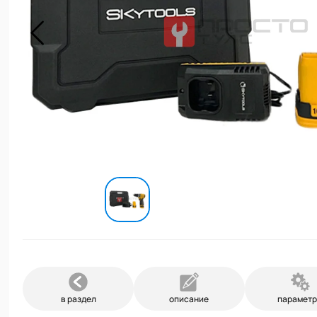
в раздел
описание
парамет