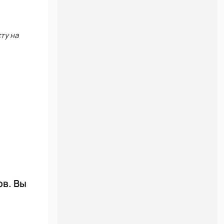
ту на
ов. Вы