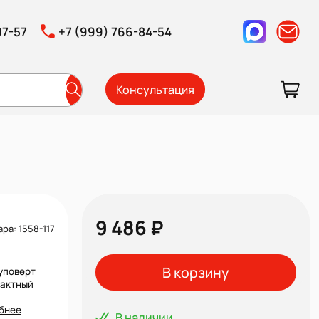
07-57
+7 (999) 766-84-54
Консультация
9 486 ₽
ра: 1558-117
В корзину
уповерт
пактный
бнее
В наличии