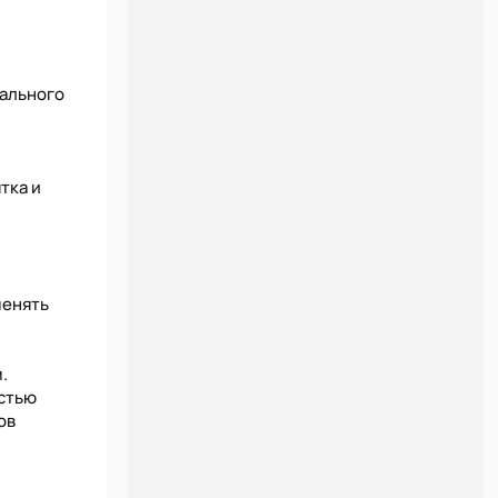
нального
тка и
менять
.
остью
ов