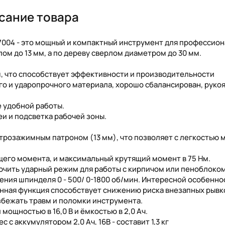
сание товара
7004 - это мощный и компактный инструмент для профессио
ом до 13 мм, а по дереву сверлом диаметром до 30 мм.
 что способствует эффективности и производительности
го и ударопрочного материала, хорошо сбалансирован, рукоя
е удобной работы.
еи и подсветка рабочей зоны.
розажимным патроном (13 мм), что позволяет с легкостью 
щего момента, и максимальный крутящий момент в 75 Нм.
чить ударный режим для работы с кирпичом или пеноблоком
щения шпинделя 0 - 500/ 0-1800 об/мин. Интересной особенн
анная функция способствует снижению риска внезапных рывк
збежать травм и поломки инструмента.
 мощностью в 16,0 В и ёмкостью в 2,0 Ач.
с с аккумулятором 2,0 Ач, 16В - составит 1,3 кг