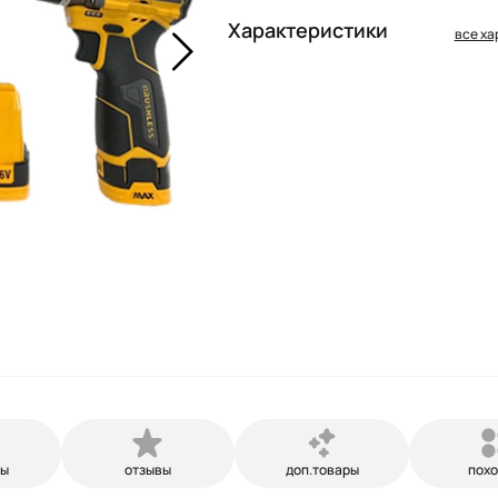
Характеристики
все ха
ры
отзывы
доп.товары
пох