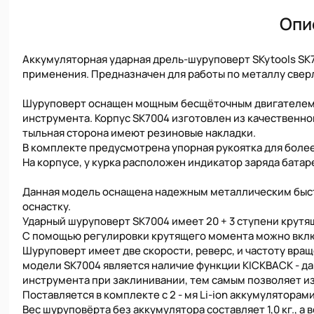
Опи
Аккумуляторная ударная дрель-шуруповерт SKytools SK
применения. Предназначен для работы по металлу сверл
Шуруповерт оснащен мощным бесщёточным двигателем,
инструмента. Корпус SK7004 изготовлен из качественно
тыльная сторона имеют резиновые накладки.
В комплекте предусмотрена упорная рукоятка для боле
На корпусе, у курка расположен индикатор заряда батар
Данная модель оснащена надежным металлическим быст
оснастку.
Ударный шуруповерт SK7004 имеет 20 + 3 ступени крутя
С помощью регулировки крутящего момента можно вклю
Шуруповерт имеет две скорости, реверс, и частоту вра
модели SK7004 является наличие функции KICKBACK - д
инструмента при заклинивании, тем самым позволяет и
Поставляется в комплекте с 2 - мя Li-ion аккумуляторами
Вес шуруповёрта без аккумулятора составляет 1,0 кг., а ве