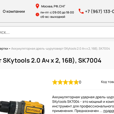
Москва, РФ, СНГ
+7 (967) 133-
О компании
пн-пт: с 09:00 до 18:00
сб-вс: выходной
ертки
•
Аккумуляторная дрель-шуруповерт SKytools 2.0 Ач х 2, 16В), SK7004
Kytools 2.0 Ач х 2, 16В), SK7004
0
Код това
Аккумуляторная ударная дрель-шур
SKytools SK7004 - это мощный и ком
инструмент для профессионального
применения. Предназначен ...
подро