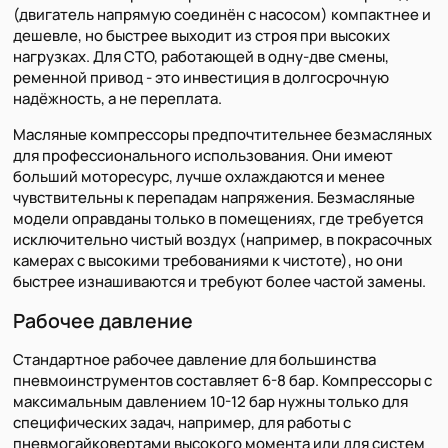
(двигатель напрямую соединён с насосом) компактнее и
дешевле, но быстрее выходит из строя при высоких
нагрузках. Для СТО, работающей в одну-две смены,
ременной привод - это инвестиция в долгосрочную
надёжность, а не переплата.
Масляные компрессоры предпочтительнее безмасляных
для профессионального использования. Они имеют
больший моторесурс, лучше охлаждаются и менее
чувствительны к перепадам напряжения. Безмасляные
модели оправданы только в помещениях, где требуется
исключительно чистый воздух (например, в покрасочных
камерах с высокими требованиями к чистоте), но они
быстрее изнашиваются и требуют более частой замены.
Рабочее давление
Стандартное рабочее давление для большинства
пневмоинструментов составляет 6-8 бар. Компрессоры с
максимальным давлением 10-12 бар нужны только для
специфических задач, например, для работы с
пневмогайковертами высокого момента или для систем