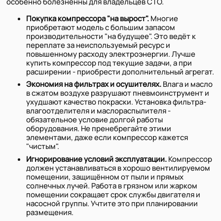
особенно болезненны для владельцев СТО.
Покупка компрессора "на вырост".
Многие
приобретают модель с большим запасом
производительности "на будущее". Это ведёт к
переплате за неиспользуемый ресурс и
повышенному расходу электроэнергии. Лучше
купить компрессор под текущие задачи, а при
расширении - приобрести дополнительный агрегат.
Экономия на фильтрах и осушителях.
Влага и масло
в сжатом воздухе разрушают пневмоинструмент и
ухудшают качество покраски. Установка фильтра-
влагоотделителя и маслораспылителя -
обязательное условие долгой работы
оборудования. Не пренебрегайте этими
элементами, даже если компрессор кажется
"чистым".
Игнорирование условий эксплуатации.
Компрессор
должен устанавливаться в хорошо вентилируемом
помещении, защищённом от пыли и прямых
солнечных лучей. Работа в грязном или жарком
помещении сокращает срок службы двигателя и
насосной группы. Учтите это при планировании
размещения.